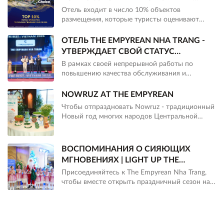
TRIPADVISOR
Отель входит в число 10% объектов
размещения, которые туристы оценивают
выше всего в мире на Tripadvisor, и был
отмечен на премии Travelers’ Choice 2026.
ОТЕЛЬ THE EMPYREAN NHA TRANG -
УТВЕРЖДАЕТ СВОЙ СТАТУС
ВЕДУЩЕГО ОТЕЛЯ ВО ВЬЕТНАМЕ К
В рамках своей непрерывной работы по
2026 ГОДУ.
повышению качества обслуживания и
укреплению своих позиций на карте
курортного туризма Вьетнама, отель The
NOWRUZ AT THE EMPYREAN
Empyrean Nha Trang продолжает заявлять о
Чтобы отпраздновать Nowruz - традиционный
себе, удостоившись чести войти в десятку
Новый год многих народов Центральной
лучших отелей Вьетнама 2026 года на
Азии, The Empyrean Nha Trang подготовил
церемонии награждения "Лучшее во Вьетнаме
специальный уголок Nowruz, где гости могут
2026", состоявшейся в Хошимине 16 мая 2026
познакомиться с символами этого значимого
ВОСПОМИНАНИЯ О СИЯЮЩИХ
года.
праздника.
МГНОВЕНИЯХ | LIGHT UP THE
SAPPHIRE WONDERLAND
Присоединяйтесь к The Empyrean Nha Trang,
чтобы вместе открыть праздничный сезон на
мероприятии Light Up The Sapphire
Wonderland, где рождественская ёлка озаряет
пространство ослепительным сиянием,
гармонично сочетаясь с тёплыми зимними