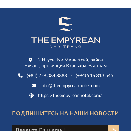
мелодиями и ознаменовывая начало по-
настоящему значимого праздничного
торжества.
2 Нгуен Тхи Минь Кхай, район
Нячанг, провинция Кханьхоа, Вьетнам
(+84) 258 384 8888
-
(+84) 916 313 545
info@theempyreanhotel.com
https://theempyreanhotel.com/
ПОДПИШИТЕСЬ НА НАШИ НОВОСТИ